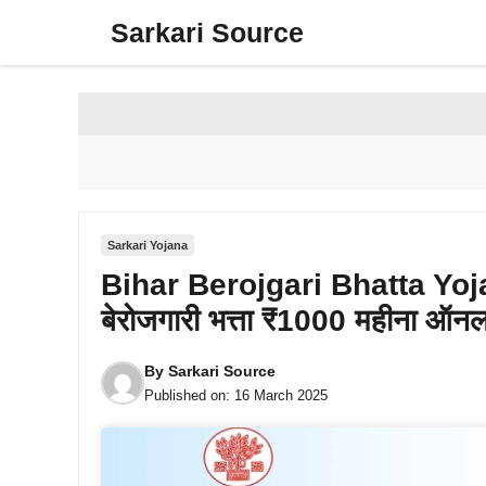
Skip
Sarkari Source
to
content
Sarkari Yojana
Bihar Berojgari Bhatta Yoj
बेरोजगारी भत्ता ₹1000 महीना ऑ
By
Sarkari Source
Published on:
16 March 2025