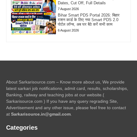
Dates, Cut Off, Full Details
7 August 2026
Bihar Smart PDS Portal 2026: बिहार
राशन कार्ड के लिए नया Smart PDS 2.0
पोर्टल लॉन्च, अब घर बैठे करें सभी काम
6 August 2026
About Sarkarisource.com – Know more about us, We provide
latest sarkari job notifications, admit card, results, scholarships,
Banking, railway and teaching jobs at our website.(
Sarkarisource.com ) If you have any query regrading Site,
Advertisement and any other issue, please feel free to contact
at
Sarkarisource.in@gmail.com
.
Categories