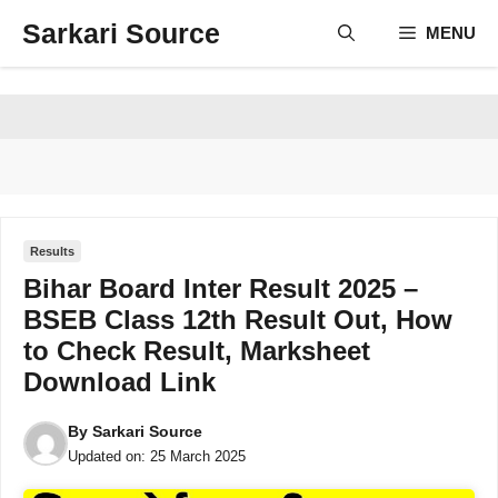
Skip
Sarkari Source
MENU
to
content
Results
Bihar Board Inter Result 2025 –
BSEB Class 12th Result Out, How
to Check Result, Marksheet
Download Link
By
Sarkari Source
Updated on:
25 March 2025