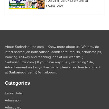
पोर्टल लॉन्च, अब घर बैठे करें सभी काम
6 August 2026
About Sarkarisource.com – Know more about us, We provide
latest sarkari job notifications, admit card, results, scholarships,
Banking, railway and teaching jobs at our website.(
Sarkarisource.com ) If you have any query regrading Site,
Advertisement and any other issue, please feel free to contact
at
Sarkarisource.in@gmail.com
.
Categories
Latest Jobs
Admission
Admit card