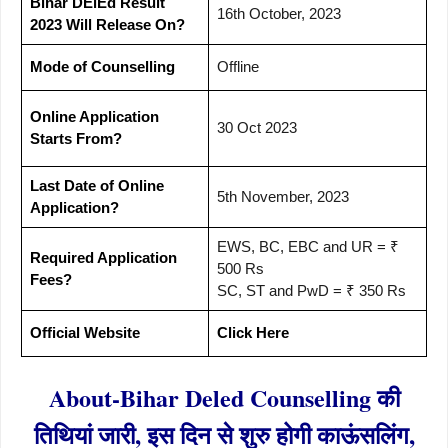
Bihar DElEd Result
16th October, 2023
2023 Will Release On?
Mode of Counselling
Offline
Online Application
30 Oct 2023
Starts From?
Last Date of Online
5th November, 2023
Application?
EWS, BC, EBC and UR = ₹
Required Application
500 Rs
Fees?
SC, ST and PwD = ₹ 350 Rs
Official Website
Click Here
About-Bihar Deled Counselling की
तिथियां जारी, इस दिन से शुरु होगी काऊंसलिंग,