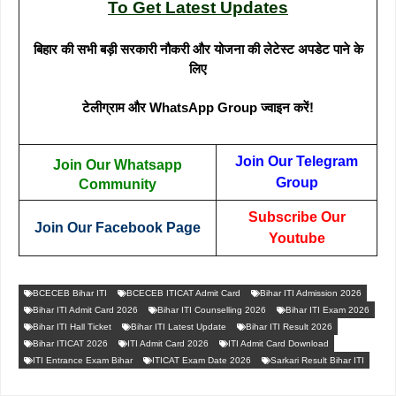
To Get Latest Updates
बिहार की सभी बड़ी सरकारी नौकरी और योजना की लेटेस्ट अपडेट पाने के
लिए
टेलीग्राम और WhatsApp Group ज्वाइन करें!
Join Our Telegram
Join Our Whatsapp
Group
Community
Subscribe Our
Join Our Facebook Page
Youtube
BCECEB Bihar ITI
BCECEB ITICAT Admit Card
Bihar ITI Admission 2026
Bihar ITI Admit Card 2026
Bihar ITI Counselling 2026
Bihar ITI Exam 2026
Bihar ITI Hall Ticket
Bihar ITI Latest Update
Bihar ITI Result 2026
Bihar ITICAT 2026
ITI Admit Card 2026
ITI Admit Card Download
ITI Entrance Exam Bihar
ITICAT Exam Date 2026
Sarkari Result Bihar ITI