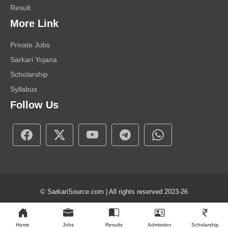
Result
More Link
Private Jobs
Sarkari Yojana
Scholarship
Syllabus
Follow Us
© SarkariSource.com | All rights reserved 2023-26
About Us
Contact Us
Disclaimer
Privacy Policy
Home
Jobs
Results
Admission
Scholarship