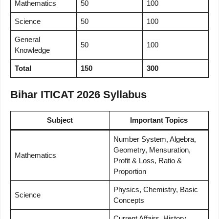
Mathematics
50
100
Science
50
100
General
50
100
Knowledge
Total
150
300
Bihar ITICAT 2026 Syllabus
Subject
Important Topics
Number System, Algebra,
Geometry, Mensuration,
Mathematics
Profit & Loss, Ratio &
Proportion
Physics, Chemistry, Basic
Science
Concepts
Current Affairs, History,