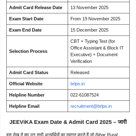
Admit Card Release Date
13 November 2025
Exam Start Date
From 19 November 2025
Exam End Date
15 December 2025
CBT + Typing Test (for
Office Assistant & Block IT
Selection Process
Executive) + Document
Verification
Admit Card Status
Released
Official Website
brlps.in
Helpline Number
022-61087524
Helpline Email
recruitment@brlps.in
JEEViKA Exam Date & Admit Card 2025 – जारी
इस लेख में हम उन सभी अभ्यर्थियों का स्वागत करते हैं जो
Bihar Rural