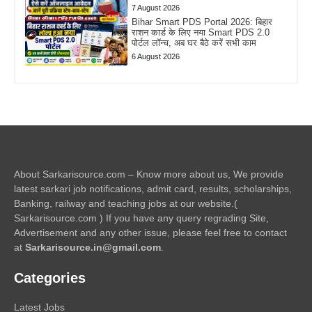
7 August 2026
Bihar Smart PDS Portal 2026: बिहार
राशन कार्ड के लिए नया Smart PDS 2.0
पोर्टल लॉन्च, अब घर बैठे करें सभी काम
6 August 2026
About Sarkarisource.com – Know more about us, We provide
latest sarkari job notifications, admit card, results, scholarships,
Banking, railway and teaching jobs at our website.(
Sarkarisource.com ) If you have any query regrading Site,
Advertisement and any other issue, please feel free to contact
at
Sarkarisource.in@gmail.com
.
Categories
Latest Jobs