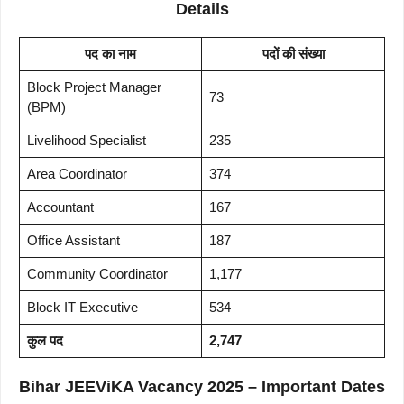
Details
पद का नाम
पदों की संख्या
Block Project Manager
73
(BPM)
Livelihood Specialist
235
Area Coordinator
374
Accountant
167
Office Assistant
187
Community Coordinator
1,177
Block IT Executive
534
कुल पद
2,747
Bihar JEEViKA Vacancy 2025 – Important Dates