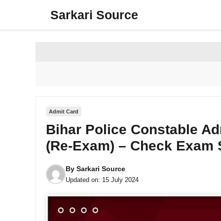
Skip
Sarkari Source
to
content
Admit Card
Bihar Police Constable A
(Re-Exam) – Check Exam S
By
Sarkari Source
Updated on:
15 July 2024