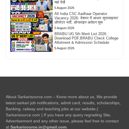
यहां देखें
5 August 2026
All India CSC Aadhaar Operator
Vacancy 2026: देशभर में आधार सुपरवाइजर/
ऑपरेटर भर्ती, ऑनलाइन आवेदन शुरू
5 August 2026
BRABU UG 5th Merit List 2026 :
Download PDF,BRABU Check College
Allotment & Admission Schedule
5 August 2026
About Sarkarisource.com – Know more about us, We provide
latest sarkari job notifications, admit card, results, scholarships,
Banking, railway and teaching jobs at our website.(
Sarkarisource.com ) If you have any query regrading Site,
Advertisement and any other issue, please feel free to contact
at
Sarkarisource.in@gmail.com
.