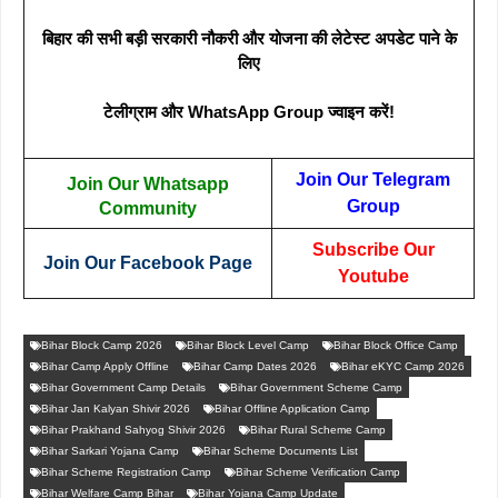
बिहार की सभी बड़ी सरकारी नौकरी और योजना की लेटेस्ट अपडेट पाने के
लिए
टेलीग्राम और WhatsApp Group ज्वाइन करें!
Join Our Telegram
Join Our Whatsapp
Group
Community
Subscribe Our
Join Our Facebook Page
Youtube
Bihar Block Camp 2026
Bihar Block Level Camp
Bihar Block Office Camp
Bihar Camp Apply Offline
Bihar Camp Dates 2026
Bihar eKYC Camp 2026
Bihar Government Camp Details
Bihar Government Scheme Camp
Bihar Jan Kalyan Shivir 2026
Bihar Offline Application Camp
Bihar Prakhand Sahyog Shivir 2026
Bihar Rural Scheme Camp
Bihar Sarkari Yojana Camp
Bihar Scheme Documents List
Bihar Scheme Registration Camp
Bihar Scheme Verification Camp
Bihar Welfare Camp Bihar
Bihar Yojana Camp Update