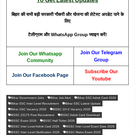
To Get Latest Updates
बिहार की सभी बड़ी सरकारी नौकरी और योजना की लेटेस्ट अपडेट पाने के
लिए
टेलीग्राम और WhatsApp Group ज्वाइन करें!
Join Our Telegram
Join Our Whatsapp
Group
Community
Subscribe Our
Join Our Facebook Page
Youtube
Bihar Government Jobs
Bihar Job Alert
Bihar SSC Admit Card 2026
Bihar SSC Inter Level Recruitment
Bihar SSC Latest Update
Bihar SSC Vacancy 2026
BSSC 10+2 Vacancy 2026
BSSC 23175 Post Recruitment
BSSC Admit Card Download
BSSC Exam 2026
BSSC Hall Ticket 2026
BSSC Inter Level Admit Card 2026
BSSC Inter Level Exam Date 2026
BSSC Inter Level Notification 2026
BSSC Mains Exam 2026