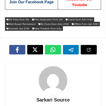
Join Our Facebook Page
Youtube
8th Pass Govt Job
Free Application Form Job
Latest Govt Jobs India
Merit Based Recruitment
No Exam Govt Jobs 2026
Offline Form Job 2026
Samvida Job 2026
Uttar Pradesh Govt Jobs
Sarkari Source