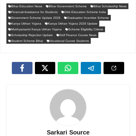
Bihar Education News
Bihar Government Scheme
Bihar Scholarship News
Financial Assistance for Students
Girls Education Scheme India
Government Scheme Update 2026
Graduation Incentive Scheme
Kanya Utthan Yojana
Kanya Utthan Yojana 2026 Update
Mukhyamantri Kanya Utthan Yojana
Scheme Eligibility Criteria
Scholarship Rejection Update
Self Finance Course News
Student Scheme Bihar
Vocational Course Students
Sarkari Source