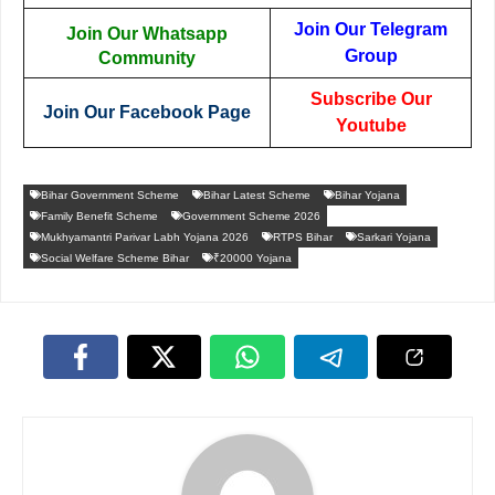
Join Our Telegram
Join Our Whatsapp
Group
Community
Subscribe Our
Join Our Facebook Page
Youtube
Bihar Government Scheme
Bihar Latest Scheme
Bihar Yojana
Family Benefit Scheme
Government Scheme 2026
Mukhyamantri Parivar Labh Yojana 2026
RTPS Bihar
Sarkari Yojana
Social Welfare Scheme Bihar
₹20000 Yojana