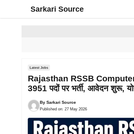
Skip
Sarkari Source
to
content
Latest Jobs
Rajasthan RSSB Computer 
3951 पदों पर भर्ती, आवेदन शुरू, य
By
Sarkari Source
Published on:
27 May 2026