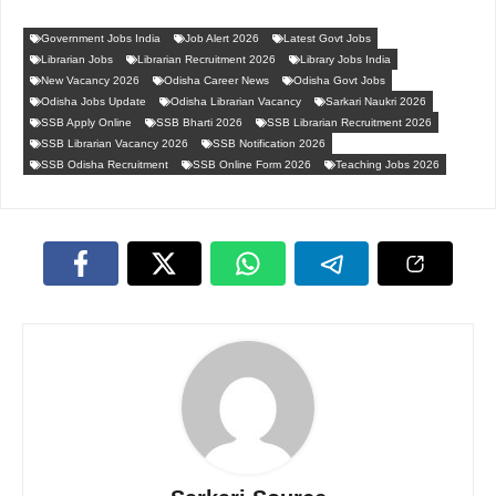
Government Jobs India
Job Alert 2026
Latest Govt Jobs
Librarian Jobs
Librarian Recruitment 2026
Library Jobs India
New Vacancy 2026
Odisha Career News
Odisha Govt Jobs
Odisha Jobs Update
Odisha Librarian Vacancy
Sarkari Naukri 2026
SSB Apply Online
SSB Bharti 2026
SSB Librarian Recruitment 2026
SSB Librarian Vacancy 2026
SSB Notification 2026
SSB Odisha Recruitment
SSB Online Form 2026
Teaching Jobs 2026