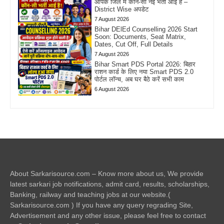
आपके जिले में कौन-सी नई भर्ती आई है –
District Wise अपडेट
7 August 2026
Bihar DElEd Counselling 2026 Start
Soon: Documents, Seat Matrix,
Dates, Cut Off, Full Details
7 August 2026
Bihar Smart PDS Portal 2026: बिहार
राशन कार्ड के लिए नया Smart PDS 2.0
पोर्टल लॉन्च, अब घर बैठे करें सभी काम
6 August 2026
About Sarkarisource.com – Know more about us, We provide
latest sarkari job notifications, admit card, results, scholarships,
Banking, railway and teaching jobs at our website.(
Sarkarisource.com ) If you have any query regrading Site,
Advertisement and any other issue, please feel free to contact