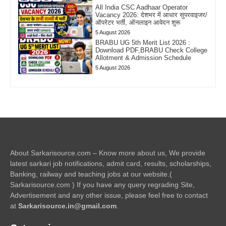
All India CSC Aadhaar Operator
Vacancy 2026: देशभर में आधार सुपरवाइजर/
ऑपरेटर भर्ती, ऑनलाइन आवेदन शुरू
5 August 2026
BRABU UG 5th Merit List 2026 :
Download PDF,BRABU Check College
Allotment & Admission Schedule
5 August 2026
About Sarkarisource.com – Know more about us, We provide
latest sarkari job notifications, admit card, results, scholarships,
Banking, railway and teaching jobs at our website.(
Sarkarisource.com ) If you have any query regrading Site,
Advertisement and any other issue, please feel free to contact
at
Sarkarisource.in@gmail.com
.