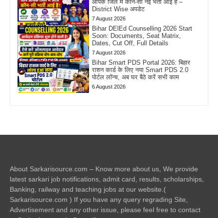
आपके जिले में कौन-सी नई भर्ती आई है –
District Wise अपडेट
7 August 2026
Bihar DElEd Counselling 2026 Start
Soon: Documents, Seat Matrix,
Dates, Cut Off, Full Details
7 August 2026
Bihar Smart PDS Portal 2026: बिहार
राशन कार्ड के लिए नया Smart PDS 2.0
पोर्टल लॉन्च, अब घर बैठे करें सभी काम
6 August 2026
About Sarkarisource.com – Know more about us, We provide
latest sarkari job notifications, admit card, results, scholarships,
Banking, railway and teaching jobs at our website.(
Sarkarisource.com ) If you have any query regrading Site,
Advertisement and any other issue, please feel free to contact