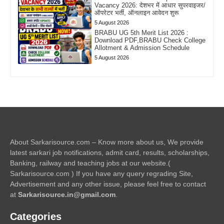
Vacancy 2026: देशभर में आधार सुपरवाइजर/
ऑपरेटर भर्ती, ऑनलाइन आवेदन शुरू
5 August 2026
BRABU UG 5th Merit List 2026 :
Download PDF,BRABU Check College
Allotment & Admission Schedule
5 August 2026
About Sarkarisource.com – Know more about us, We provide
latest sarkari job notifications, admit card, results, scholarships,
Banking, railway and teaching jobs at our website.(
Sarkarisource.com ) If you have any query regrading Site,
Advertisement and any other issue, please feel free to contact
at
Sarkarisource.in@gmail.com
.
Categories