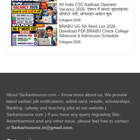
All India CSC Aadhaar Operator
Vacancy 2026: देशभर में आधार सुपरवाइजर/
ऑपरेटर भर्ती, ऑनलाइन आवेदन शुरू
5 August 2026
BRABU UG 5th Merit List 2026 :
Download PDF,BRABU Check College
Allotment & Admission Schedule
5 August 2026
About Sarkarisource.com – Know more about us, We provide
latest sarkari job notifications, admit card, results, scholarships,
Banking, railway and teaching jobs at our website.(
Sarkarisource.com ) If you have any query regrading Site,
Advertisement and any other issue, please feel free to contact
at
Sarkarisource.in@gmail.com
.