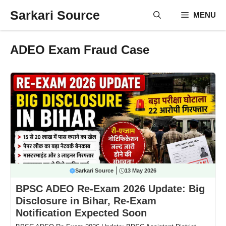
Skip
Sarkari Source
MENU
to
content
ADEO Exam Fraud Case
Sarkari Source
13 May 2026
BPSC ADEO Re-Exam 2026 Update: Big
Disclosure in Bihar, Re-Exam
Notification Expected Soon