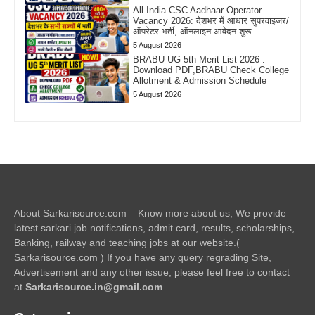
All India CSC Aadhaar Operator
Vacancy 2026: देशभर में आधार सुपरवाइजर/
ऑपरेटर भर्ती, ऑनलाइन आवेदन शुरू
5 August 2026
BRABU UG 5th Merit List 2026 :
Download PDF,BRABU Check College
Allotment & Admission Schedule
5 August 2026
About Sarkarisource.com – Know more about us, We provide
latest sarkari job notifications, admit card, results, scholarships,
Banking, railway and teaching jobs at our website.(
Sarkarisource.com ) If you have any query regrading Site,
Advertisement and any other issue, please feel free to contact
at
Sarkarisource.in@gmail.com
.