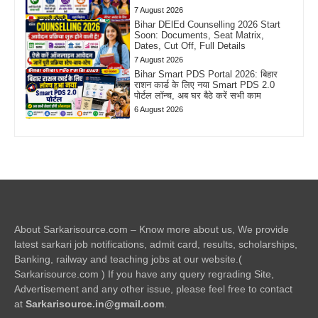
7 August 2026
Bihar DElEd Counselling 2026 Start
Soon: Documents, Seat Matrix,
Dates, Cut Off, Full Details
7 August 2026
Bihar Smart PDS Portal 2026: बिहार
राशन कार्ड के लिए नया Smart PDS 2.0
पोर्टल लॉन्च, अब घर बैठे करें सभी काम
6 August 2026
About Sarkarisource.com – Know more about us, We provide
latest sarkari job notifications, admit card, results, scholarships,
Banking, railway and teaching jobs at our website.(
Sarkarisource.com ) If you have any query regrading Site,
Advertisement and any other issue, please feel free to contact
at
Sarkarisource.in@gmail.com
.