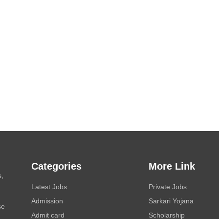
Categories
More Link
s,
Latest Jobs
Private Jobs
Admission
Sarkari Yojana
se
Admit card
Scholarship