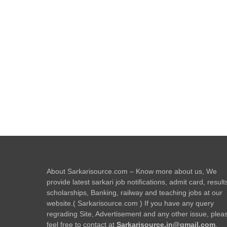
About Sarkarisource.com – Know more about us, We
provide latest sarkari job notifications, admit card, result
scholarships, Banking, railway and teaching jobs at our
website.( Sarkarisource.com ) If you have any query
regrading Site, Advertisement and any other issue, plea
feel free to contact at
Sarkarisource.in@gmail.com
.