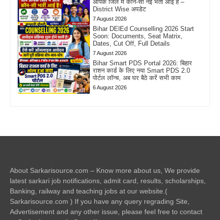
आपके जिले में कौन-सी नई भर्ती आई है –
District Wise अपडेट
7 August 2026
Bihar DElEd Counselling 2026 Start
Soon: Documents, Seat Matrix,
Dates, Cut Off, Full Details
7 August 2026
Bihar Smart PDS Portal 2026: बिहार
राशन कार्ड के लिए नया Smart PDS 2.0
पोर्टल लॉन्च, अब घर बैठे करें सभी काम
6 August 2026
About Sarkarisource.com – Know more about us, We provide
latest sarkari job notifications, admit card, results, scholarships,
Banking, railway and teaching jobs at our website.(
Sarkarisource.com ) If you have any query regrading Site,
Advertisement and any other issue, please feel free to contact