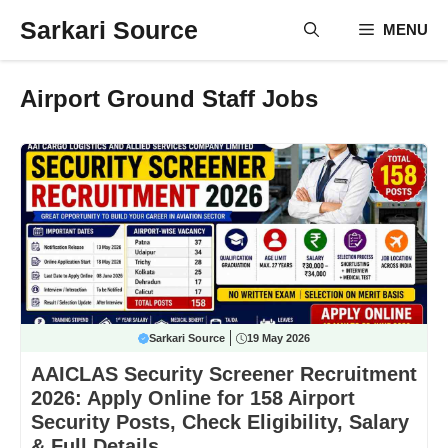
Skip
Sarkari Source
MENU
to
content
Airport Ground Staff Jobs
Sarkari Source
19 May 2026
AAICLAS Security Screener Recruitment
2026: Apply Online for 158 Airport
Security Posts, Check Eligibility, Salary
& Full Details