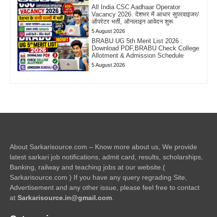
All India CSC Aadhaar Operator
Vacancy 2026: देशभर में आधार सुपरवाइजर/
ऑपरेटर भर्ती, ऑनलाइन आवेदन शुरू
5 August 2026
BRABU UG 5th Merit List 2026 :
Download PDF,BRABU Check College
Allotment & Admission Schedule
5 August 2026
About Sarkarisource.com – Know more about us, We provide
latest sarkari job notifications, admit card, results, scholarships,
Banking, railway and teaching jobs at our website.(
Sarkarisource.com ) If you have any query regrading Site,
Advertisement and any other issue, please feel free to contact
at
Sarkarisource.in@gmail.com
.