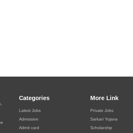
Categories
More Link
s,
Latest Jobs
Private Jobs
Admission
Sarkari Yojana
se
Admit card
Scholarship