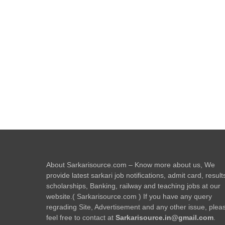
About Sarkarisource.com – Know more about us, We
provide latest sarkari job notifications, admit card, result
scholarships, Banking, railway and teaching jobs at our
website.( Sarkarisource.com ) If you have any query
regrading Site, Advertisement and any other issue, plea
feel free to contact at
Sarkarisource.in@gmail.com
.