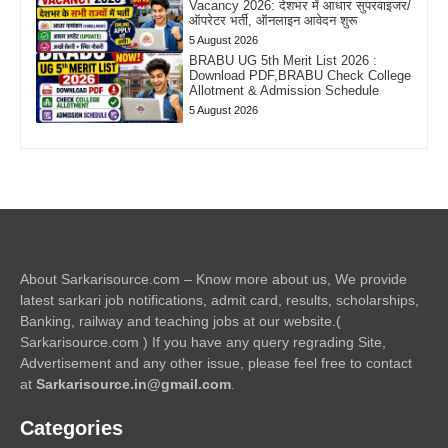
Vacancy 2026: देशभर में आधार सुपरवाइजर/
ऑपरेटर भर्ती, ऑनलाइन आवेदन शुरू
5 August 2026
BRABU UG 5th Merit List 2026 :
Download PDF,BRABU Check College
Allotment & Admission Schedule
5 August 2026
About Sarkarisource.com – Know more about us, We provide
latest sarkari job notifications, admit card, results, scholarships,
Banking, railway and teaching jobs at our website.(
Sarkarisource.com ) If you have any query regrading Site,
Advertisement and any other issue, please feel free to contact
at
Sarkarisource.in@gmail.com
.
Categories