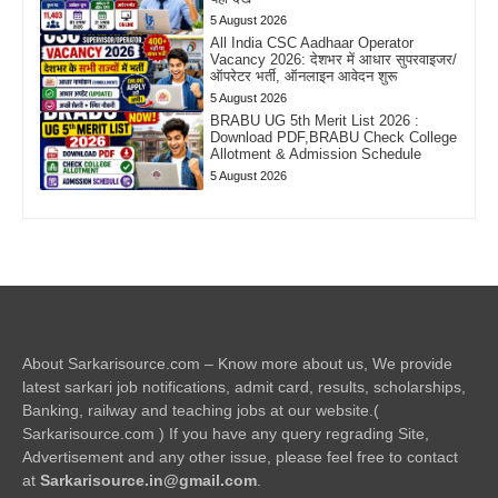
5 August 2026
All India CSC Aadhaar Operator
Vacancy 2026: देशभर में आधार सुपरवाइजर/
ऑपरेटर भर्ती, ऑनलाइन आवेदन शुरू
5 August 2026
BRABU UG 5th Merit List 2026 :
Download PDF,BRABU Check College
Allotment & Admission Schedule
5 August 2026
About Sarkarisource.com – Know more about us, We provide
latest sarkari job notifications, admit card, results, scholarships,
Banking, railway and teaching jobs at our website.(
Sarkarisource.com ) If you have any query regrading Site,
Advertisement and any other issue, please feel free to contact
at
Sarkarisource.in@gmail.com
.