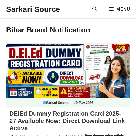
Skip
Sarkari Source
MENU
to
content
Bihar Board Notification
Sarkari Source
9 May 2026
DElEd Dummy Registration Card 2025-
27 Available Now: Direct Download Link
Active