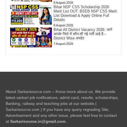
8 August 2026
Bihar NSP CSS Scholarship 2026
Merit List OUT: BSEB NSP CSS Merit
List Download & Apply Online Full
Details
8 August 2026
Bihar All District Vacancy 2026: जानें
आपके जिले में कौन-सी नई भर्ती आई है –
District Wise अपडेट
7 August 2026
About Sarkarisource.com – Know more about us, We provide
latest sarkari job notifications, admit card, results, scholarships,
Banking, railway and teaching jobs at our website.(
Sarkarisource.com ) If you have any query regrading Site,
Advertisement and any other issue, please feel free to contact
at
Sarkarisource.in@gmail.com
.