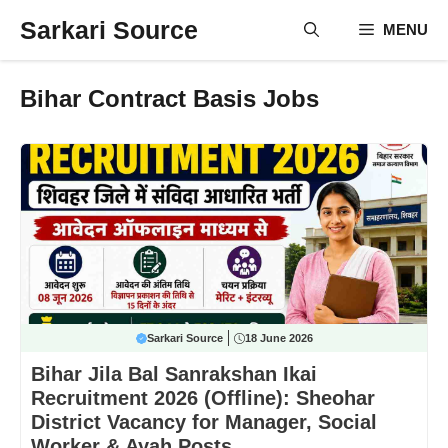
Skip
Sarkari Source
MENU
to
content
Bihar Contract Basis Jobs
Sarkari Source
18 June 2026
Bihar Jila Bal Sanrakshan Ikai
Recruitment 2026 (Offline): Sheohar
District Vacancy for Manager, Social
Worker & Ayah Posts