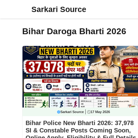
Skip
Sarkari Source
to
content
Bihar Daroga Bharti 2026
Sarkari Source
17 May 2026
Bihar Police New Bharti 2026: 37,978
SI & Constable Posts Coming Soon,
Online Apply, Eligibility & Full Details