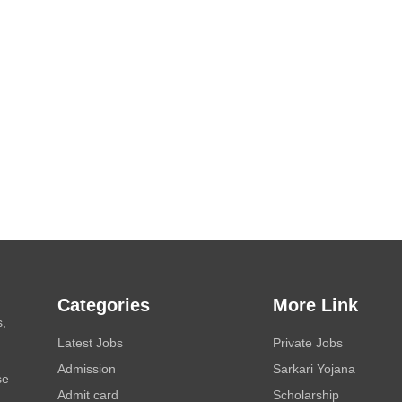
Categories
More Link
s,
Latest Jobs
Private Jobs
Admission
Sarkari Yojana
se
Admit card
Scholarship