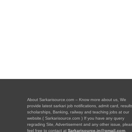
About Sarkarisource.com – Know more about us, We
provide latest sarkari job notifications, admit card, result
scholarships, Banking, railway and teaching jobs at our
website.( Sarkarisource.com ) If you have any query
regrading Site, Advertisement and any other issue, plea
feel free to contact at
Sarkarisource.in@gmail.com
.