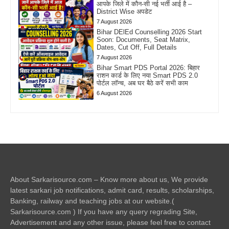
आपके जिले में कौन-सी नई भर्ती आई है –
District Wise अपडेट
7 August 2026
Bihar DElEd Counselling 2026 Start
Soon: Documents, Seat Matrix,
Dates, Cut Off, Full Details
7 August 2026
Bihar Smart PDS Portal 2026: बिहार
राशन कार्ड के लिए नया Smart PDS 2.0
पोर्टल लॉन्च, अब घर बैठे करें सभी काम
6 August 2026
About Sarkarisource.com – Know more about us, We provide
latest sarkari job notifications, admit card, results, scholarships,
Banking, railway and teaching jobs at our website.(
Sarkarisource.com ) If you have any query regrading Site,
Advertisement and any other issue, please feel free to contact