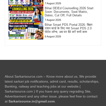
7 August 2026
Bihar DElEd Counselling 2026 Start
Soon: Documents, Seat Matrix,
Dates, Cut Off, Full Details
7 August 2026
Bihar Smart PDS Portal 2026: बिहार
राशन कार्ड के लिए नया Smart PDS 2.0
पोर्टल लॉन्च, अब घर बैठे करें सभी काम
6 August 2026
About Sarkarisource.com – Know more about us, We provide
latest sarkari job notifications, admit card, results, scholarships,
Banking, railway and teaching jobs at our website.(
Sarkarisource.com ) If you have any query regrading Site,
Advertisement and any other issue, please feel free to contact
at
Sarkarisource.in@gmail.com
.