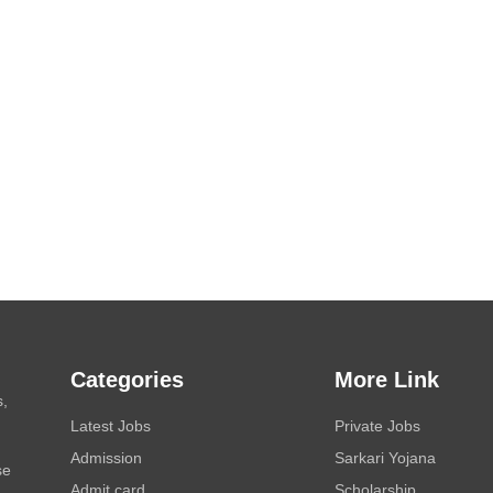
Categories
More Link
s,
Latest Jobs
Private Jobs
Admission
Sarkari Yojana
se
Admit card
Scholarship