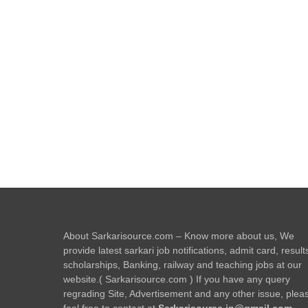
About Sarkarisource.com – Know more about us, We
provide latest sarkari job notifications, admit card, result
scholarships, Banking, railway and teaching jobs at our
website.( Sarkarisource.com ) If you have any query
regrading Site, Advertisement and any other issue, plea