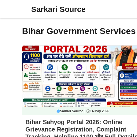
Skip
Sarkari Source
to
content
Bihar Government Services
Sarkari Source
14 May 2026
Bihar Sahyog Portal 2026: Online
Grievance Registration, Complaint
Tracking, Helpline 1100 और Full Detail