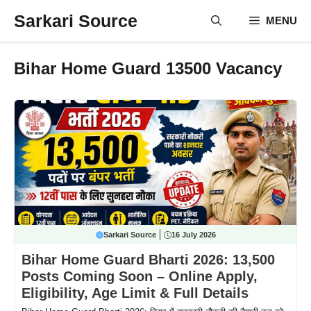
Skip
Sarkari Source
MENU
to
content
Bihar Home Guard 13500 Vacancy
Sarkari Source
16 July 2026
Bihar Home Guard Bharti 2026: 13,500
Posts Coming Soon – Online Apply,
Eligibility, Age Limit & Full Details