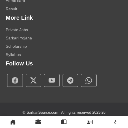
Admit card
Result
More Link
Private Jobs
Sarkari Yojana
Scholarship
Syllabus
Follow Us
© SarkariSource.com | All rights reserved 2023-26
About Us
Contact Us
Disclaimer
Privacy Policy