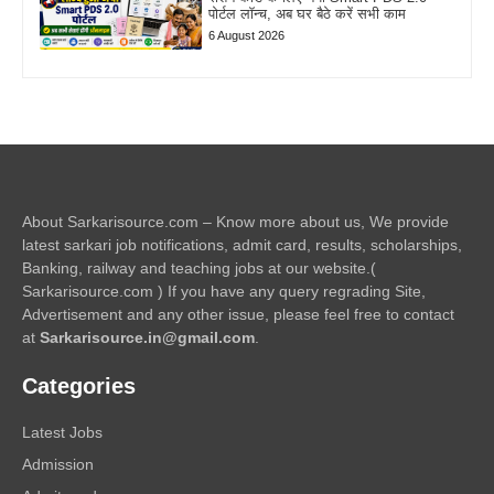
पोर्टल लॉन्च, अब घर बैठे करें सभी काम
6 August 2026
About Sarkarisource.com – Know more about us, We provide
latest sarkari job notifications, admit card, results, scholarships,
Banking, railway and teaching jobs at our website.(
Sarkarisource.com ) If you have any query regrading Site,
Advertisement and any other issue, please feel free to contact
at
Sarkarisource.in@gmail.com
.
Categories
Latest Jobs
Admission