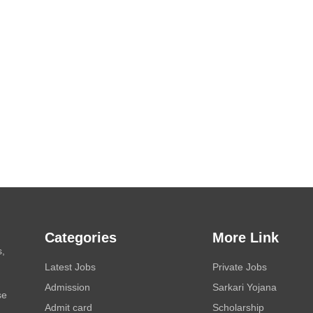
Categories
More Link
s,
Latest Jobs
Private Jobs
Admission
Sarkari Yojana
se
Admit card
Scholarship