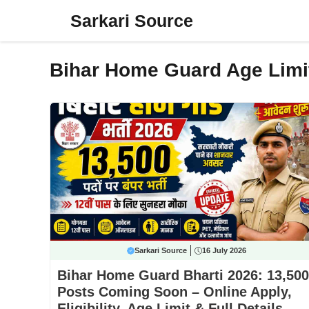
Skip
Sarkari Source
to
content
Bihar Home Guard Age Limi
Sarkari Source
16 July 2026
Bihar Home Guard Bharti 2026: 13,500
Posts Coming Soon – Online Apply,
Eligibility, Age Limit & Full Details