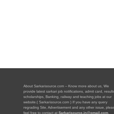
About Sarkarisource.com – Know more about us, We
provide latest sarkari job notifications, admit card, result
scholarships, Banking, railway and teaching jobs at our
website.( Sarkarisource.com ) If you have any query
regrading Site, Advertisement and any other issue, plea
feel free to contact at
Sarkarisource.in@gmail.com
.