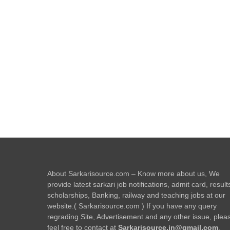
About Sarkarisource.com – Know more about us, We
provide latest sarkari job notifications, admit card, result
scholarships, Banking, railway and teaching jobs at our
website.( Sarkarisource.com ) If you have any query
regrading Site, Advertisement and any other issue, plea
feel free to contact at
Sarkarisource.in@gmail.com
.