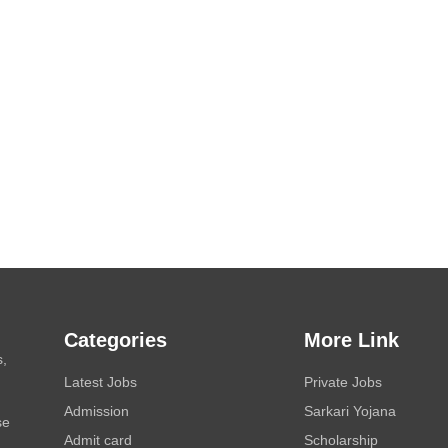
Categories
More Link
s,
Latest Jobs
Private Jobs
Admission
Sarkari Yojana
se
Admit card
Scholarship