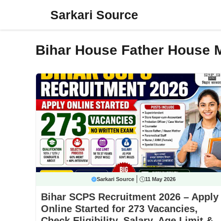
Skip
Sarkari Source
to
content
Bihar House Father House 
Sarkari Source
11 May 2026
Bihar SCPS Recruitment 2026 – Apply
Online Started for 273 Vacancies,
Check Eligibility, Salary, Age Limit &