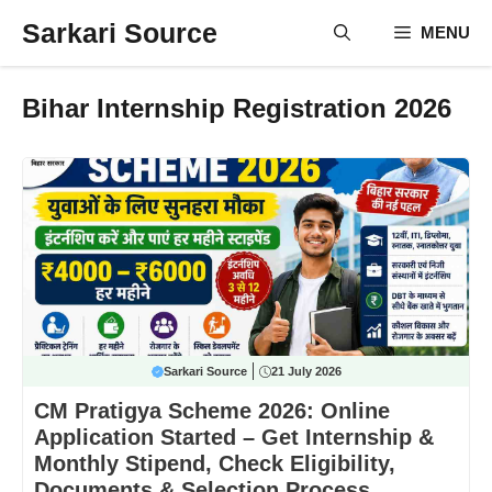
Skip
Sarkari Source
MENU
to
content
Bihar Internship Registration 2026
Sarkari Source
21 July 2026
CM Pratigya Scheme 2026: Online
Application Started – Get Internship &
Monthly Stipend, Check Eligibility,
Documents & Selection Process