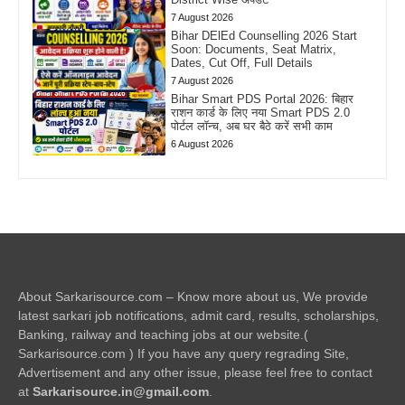
7 August 2026
Bihar DElEd Counselling 2026 Start
Soon: Documents, Seat Matrix,
Dates, Cut Off, Full Details
7 August 2026
Bihar Smart PDS Portal 2026: बिहार
राशन कार्ड के लिए नया Smart PDS 2.0
पोर्टल लॉन्च, अब घर बैठे करें सभी काम
6 August 2026
About Sarkarisource.com – Know more about us, We provide
latest sarkari job notifications, admit card, results, scholarships,
Banking, railway and teaching jobs at our website.(
Sarkarisource.com ) If you have any query regrading Site,
Advertisement and any other issue, please feel free to contact
at
Sarkarisource.in@gmail.com
.