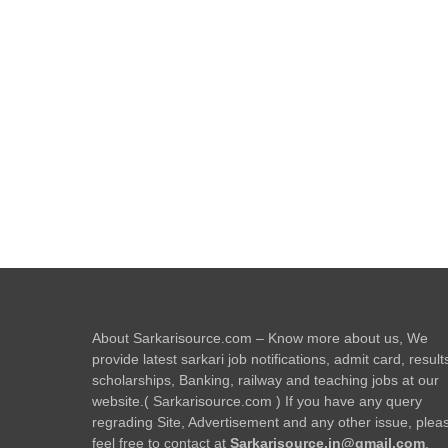
About Sarkarisource.com – Know more about us, We
provide latest sarkari job notifications, admit card, result
scholarships, Banking, railway and teaching jobs at our
website.( Sarkarisource.com ) If you have any query
regrading Site, Advertisement and any other issue, plea
feel free to contact at
Sarkarisource.in@gmail.com
.