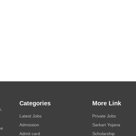
Categories
More Link
s,
Latest Jobs
Private Jobs
Admission
Sarkari Yojana
se
Admit card
Scholarship