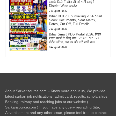
आपके जिले में कौन-सी नई भर्ती आई है –
District Wise अपडेट
7 August 2026
Bihar DElEd Counselling 2026 Start
Soon: Documents, Seat Matrix,
Dates, Cut Off, Full Details
7 August 2026
Bihar Smart PDS Portal 2026: बिहार
राशन कार्ड के लिए नया Smart PDS 2.0
पोर्टल लॉन्च, अब घर बैठे करें सभी काम
6 August 2026
About Sarkarisource.com – Know more about us, We provide
latest sarkari job notifications, admit card, results, scholarships,
Banking, railway and teaching jobs at our website.(
Sarkarisource.com ) If you have any query regrading Site,
Advertisement and any other issue, please feel free to contact