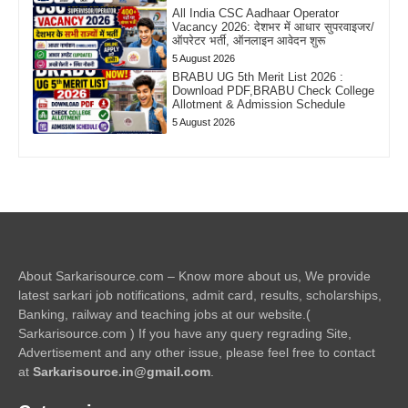
All India CSC Aadhaar Operator
Vacancy 2026: देशभर में आधार सुपरवाइजर/
ऑपरेटर भर्ती, ऑनलाइन आवेदन शुरू
5 August 2026
BRABU UG 5th Merit List 2026 :
Download PDF,BRABU Check College
Allotment & Admission Schedule
5 August 2026
About Sarkarisource.com – Know more about us, We provide
latest sarkari job notifications, admit card, results, scholarships,
Banking, railway and teaching jobs at our website.(
Sarkarisource.com ) If you have any query regrading Site,
Advertisement and any other issue, please feel free to contact
at
Sarkarisource.in@gmail.com
.