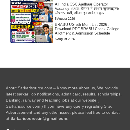
All India CSC Aadhaar Operator
Vacancy 2026: देशभर में आधार सुपरवाइजर/
ऑपरेटर भर्ती, ऑनलाइन आवेदन शुरू
5 August 2026
BRABU UG 5th Merit List 2026 :
Download PDF,BRABU Check College
Allotment & Admission Schedule
5 August 2026
About Sarkarisource.com – Know more about us, We provide
latest sarkari job notifications, admit card, results, scholarships,
Banking, railway and teaching jobs at our website.(
Sarkarisource.com ) If you have any query regrading Site,
Advertisement and any other issue, please feel free to contact
at
Sarkarisource.in@gmail.com
.