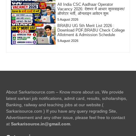
All India CSC Aadhaar Operator
Vacancy 2026: देशभर में आधार सुपरवाइजर/
ऑपरेटर भर्ती, ऑनलाइन आवेदन शुरू
5 August 2026
BRABU UG 5th Merit List 2026 :
Download PDF,BRABU Check College
Allotment & Admission Schedule
5 August 2026
About Sarkarisource.com – Know more about us, We provide
latest sarkari job notifications, admit card, results, scholarships,
Banking, railway and teaching jobs at our website.(
Sarkarisource.com ) If you have any query regrading Site,
Advertisement and any other issue, please feel free to contact
at
Sarkarisource.in@gmail.com
.