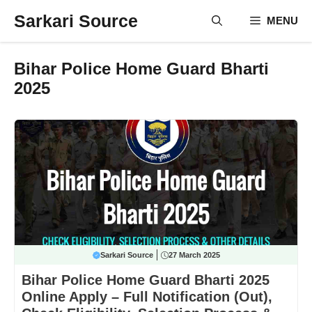
Skip
Sarkari Source
MENU
to
content
Bihar Police Home Guard Bharti
2025
Sarkari Source
27 March 2025
Bihar Police Home Guard Bharti 2025
Online Apply – Full Notification (Out),