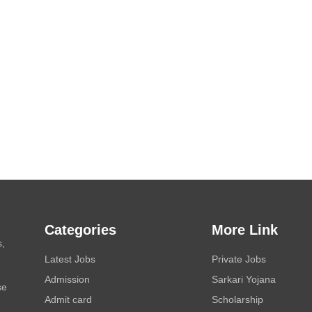
Categories
More Link
s,
Latest Jobs
Private Jobs
Admission
Sarkari Yojana
se
Admit card
Scholarship