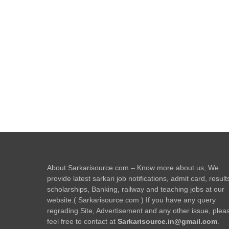
About Sarkarisource.com – Know more about us, We
provide latest sarkari job notifications, admit card, result
scholarships, Banking, railway and teaching jobs at our
website.( Sarkarisource.com ) If you have any query
regrading Site, Advertisement and any other issue, plea
feel free to contact at
Sarkarisource.in@gmail.com
.