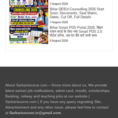
7 August 2026
Bihar DElEd Counselling 2026 Start
Soon: Documents, Seat Matrix,
Dates, Cut Off, Full Details
7 August 2026
Bihar Smart PDS Portal 2026: बिहार
राशन कार्ड के लिए नया Smart PDS 2.0
पोर्टल लॉन्च, अब घर बैठे करें सभी काम
6 August 2026
About Sarkarisource.com – Know more about us, We provide
latest sarkari job notifications, admit card, results, scholarships,
Banking, railway and teaching jobs at our website.(
Sarkarisource.com ) If you have any query regrading Site,
Advertisement and any other issue, please feel free to contact
at
Sarkarisource.in@gmail.com
.