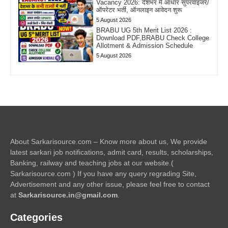
Vacancy 2026: देशभर में आधार सुपरवाइजर/
ऑपरेटर भर्ती, ऑनलाइन आवेदन शुरू
5 August 2026
BRABU UG 5th Merit List 2026 :
Download PDF,BRABU Check College
Allotment & Admission Schedule
5 August 2026
About Sarkarisource.com – Know more about us, We provide
latest sarkari job notifications, admit card, results, scholarships,
Banking, railway and teaching jobs at our website.(
Sarkarisource.com ) If you have any query regrading Site,
Advertisement and any other issue, please feel free to contact
at
Sarkarisource.in@gmail.com
.
Categories