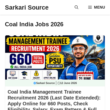
Skip
Sarkari Source
MENU
to
content
Coal India Jobs 2026
Sarkari Source
12 June 2026
Coal India Management Trainee
Recruitment 2026 (Last Date Extended):
Apply Online for 660 Posts, Check
Eligibility, Salary, Exam Pattern & Full