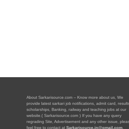
About Sarkarisource.com – Know more about us, We
provide latest sarkari job notifications, admit card, result
scholarships, Banking, railway and teaching jobs at our
website.( Sarkarisource.com ) If you have any query
regrading Site, Advertisement and any other issue, plea
feel free to contact at
Sarkarisource.in@gmail.com
.