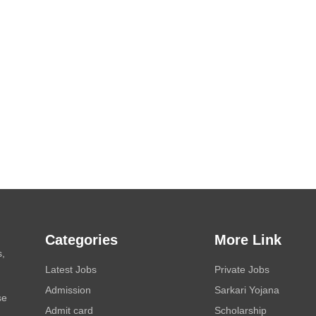
Categories
More Link
s,
Latest Jobs
Private Jobs
Admission
Sarkari Yojana
se
Admit card
Scholarship