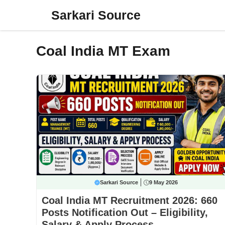
Skip
Sarkari Source
to
content
Coal India MT Exam
Sarkari Source
9 May 2026
Coal India MT Recruitment 2026: 660
Posts Notification Out – Eligibility,
Salary & Apply Process