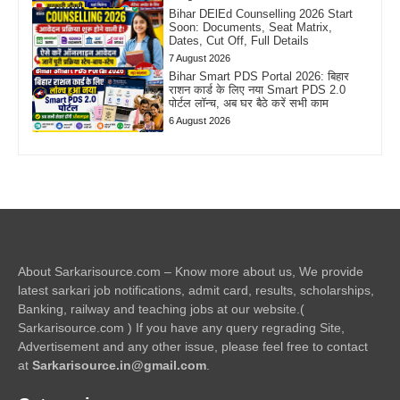
Bihar DElEd Counselling 2026 Start
Soon: Documents, Seat Matrix,
Dates, Cut Off, Full Details
7 August 2026
Bihar Smart PDS Portal 2026: बिहार
राशन कार्ड के लिए नया Smart PDS 2.0
पोर्टल लॉन्च, अब घर बैठे करें सभी काम
6 August 2026
About Sarkarisource.com – Know more about us, We provide
latest sarkari job notifications, admit card, results, scholarships,
Banking, railway and teaching jobs at our website.(
Sarkarisource.com ) If you have any query regrading Site,
Advertisement and any other issue, please feel free to contact
at
Sarkarisource.in@gmail.com
.